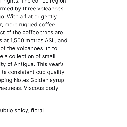
l nights. The coffee region
formed by three volcanoes
 With a flat or gently
her, more rugged coffee
t of the coffee trees are
is at 1,500 metres ASL, and
 of the volcanoes up to
 a collection of small
y of Antigua. This year’s
 its consistent cup quality
upping Notes Golden syrup
weetness. Viscous body
btle spicy, floral