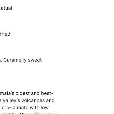
Catuai
dried
on, Caramelly sweet
emala’s oldest and best-
 valley’s volcanoes and
micro-climate with low