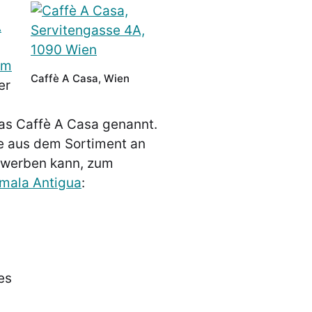
A
im
Caffè A Casa, Wien
er
das Caffè A Casa genannt.
ee aus dem Sortiment an
erwerben kann, zum
mala Antigua
:
es