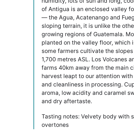
humidity, lots of sun and long, coo
of Antigua is an enclosed valley 
— the Agua, Acatenango and Fuego.
sloping terrain, it is unlike the ot
growing regions of Guatemala. Mos
planted on the valley floor, which 
some farmers cultivate the slopes
1,700 metres ASL. Los Volcanes are
farms 40km away from the main cit
harvest leapt to our attention with
and cleanliness in processing. C
aroma, low acidity and caramel s
and dry aftertaste.
Tasting notes: Velvety body with su
overtones