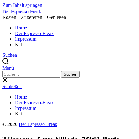
Zum Inhalt springen
Der Espresso-Freak
Rösten – Zubereiten – Genießen
Home
Der Espresso-Freak
Impressum
Kat
Suchen
Menü
Suchen
Suchen
nach:
Suche
schließen
Schließen
Home
Der Espresso-Freak
Impressum
Kat
© 2026
Der Espresso-Freak
Télescope, 5 rue Villedo, 75001 Paris