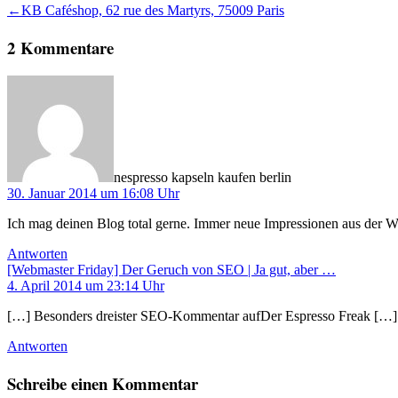
Beitragsnavigation
Vorheriger
←
KB Caféshop, 62 rue des Martyrs, 75009 Paris
Beitrag:
2 Kommentare
schreibt:
nespresso kapseln kaufen berlin
30. Januar 2014 um 16:08 Uhr
Ich mag deinen Blog total gerne. Immer neue Impressionen aus der We
Antworten
schreibt:
[Webmaster Friday] Der Geruch von SEO | Ja gut, aber …
4. April 2014 um 23:14 Uhr
[…] Besonders dreister SEO-Kommentar aufDer Espresso Freak […]
Antworten
Schreibe einen Kommentar