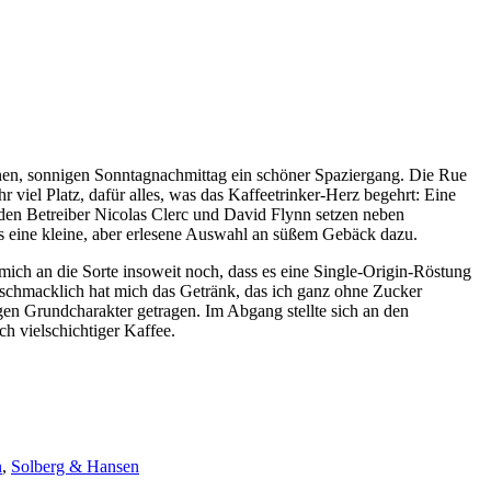
nen, sonnigen Sonntagnachmittag ein schöner Spaziergang. Die Rue
r viel Platz, dafür alles, was das Kaffeetrinker-Herz begehrt: Eine
iden Betreiber Nicolas Clerc und David Flynn setzen neben
s eine kleine, aber erlesene Auswahl an süßem Gebäck dazu.
ich an die Sorte insoweit noch, dass es eine Single-Origin-Röstung
schmacklich hat mich das Getränk, das ich ganz ohne Zucker
gen Grundcharakter getragen. Im Abgang stellte sich an den
h vielschichtiger Kaffee.
n
,
Solberg & Hansen