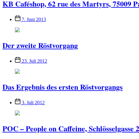
KB Caféshop, 62 rue des Martyrs, 75009 P
Veröffentlichungsdatum
7. Juni 2013
Der zweite Röstvorgang
Veröffentlichungsdatum
23. Juli 2012
Das Ergebnis des ersten Röstvorgangs
Veröffentlichungsdatum
3. Juli 2012
POC – People on Caffeine, Schlösselgasse 