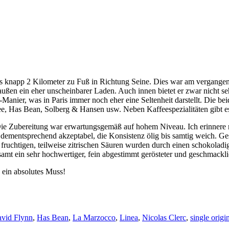
s knapp 2 Kilometer zu Fuß in Richtung Seine. Dies war am vergange
n außen ein eher unscheinbarer Laden. Auch innen bietet er zwar nicht seh
Manier, was in Paris immer noch eher eine Seltenheit darstellt. Die be
ee, Has Bean, Solberg & Hansen usw. Neben Kaffeespezialitäten gibt e
 Die Zubereitung war erwartungsgemäß auf hohem Niveau. Ich erinnere m
ementsprechend akzeptabel, die Konsistenz ölig bis samtig weich. Ge
 fruchtigen, teilweise zitrischen Säuren wurden durch einen schokoladi
amt ein sehr hochwertiger, fein abgestimmt gerösteter und geschmacklic
 ein absolutes Muss!
vid Flynn
,
Has Bean
,
La Marzocco
,
Linea
,
Nicolas Clerc
,
single origi