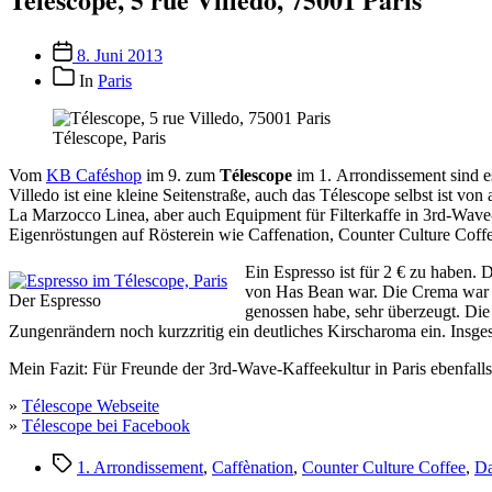
Veröffentlichungsdatum
8. Juni 2013
Beitragskategorien
In
Paris
Télescope, Paris
Vom
KB Caféshop
im 9. zum
Télescope
im 1. Arrondissement sind e
Villedo ist eine kleine Seitenstraße, auch das Télescope selbst ist vo
La Marzocco Linea, aber auch Equipment für Filterkaffe in 3rd-Wave-
Eigenröstungen auf Rösterein wie Caffenation, Counter Culture Coff
Ein Espresso ist für 2 € zu haben.
von Has Bean war. Die Crema war d
Der Espresso
genossen habe, sehr überzeugt. Die
Zungenrändern noch kurzzritig ein deutliches Kirscharoma ein. Insges
Mein Fazit: Für Freunde der 3rd-Wave-Kaffeekultur in Paris ebenfalls
»
Télescope Webseite
»
Télescope bei Facebook
Schlagwörter
1. Arrondissement
,
Caffènation
,
Counter Culture Coffee
,
Da