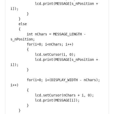
            lcd.print(MESSAGE[s_nPosition + 
i]);

        }

    }

    else

    {

        int nChars = MESSAGE_LENGTH - 
s_nPosition;

        for(i=0; i<nChars; i++)

        {

            lcd.setCursor(i, 0);

            lcd.print(MESSAGE[s_nPosition + 
i]);

        }

        for(i=0; i<(DISPLAY_WIDTH - nChars); 
i++)

        {

            lcd.setCursor(nChars + i, 0);

            lcd.print(MESSAGE[i]);

        }

    }
