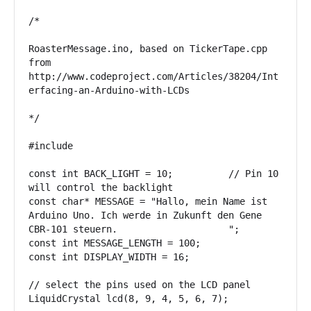
/*

RoasterMessage.ino, based on TickerTape.cpp 
from

http://www.codeproject.com/Articles/38204/Int
erfacing-an-Arduino-with-LCDs

*/

#include 

const int BACK_LIGHT = 10;          // Pin 10 
will control the backlight

const char* MESSAGE = "Hallo, mein Name ist 
Arduino Uno. Ich werde in Zukunft den Gene 
CBR-101 steuern.                    ";

const int MESSAGE_LENGTH = 100;

const int DISPLAY_WIDTH = 16;

// select the pins used on the LCD panel

LiquidCrystal lcd(8, 9, 4, 5, 6, 7);
