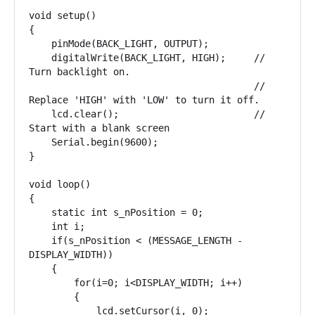
void setup()

{

    pinMode(BACK_LIGHT, OUTPUT);

    digitalWrite(BACK_LIGHT, HIGH); 	// 
Turn backlight on. 

			        	// 
Replace 'HIGH' with 'LOW' to turn it off.  

    lcd.clear();                  	// 
Start with a blank screen

    Serial.begin(9600);

}

void loop()

{

    static int s_nPosition = 0;

    int i;

    if(s_nPosition < (MESSAGE_LENGTH - 
DISPLAY_WIDTH))

    {

        for(i=0; i<DISPLAY_WIDTH; i++)

        {

            lcd.setCursor(i, 0);
